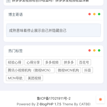
拼多多发视频有创作收益吗？拼多多发视频收益详解
6
博主寄语
成熟意味着停止展示自己并隐藏自己
热门标签
经验心得
心得分享
多多视频
拼多多
百花号
腾讯小视频机构（微视MCN）
微视MCN机构
抖音
MCN导航
美团视频
鲁ICP备17021911号-2
Powered By
Z-BlogPHP 1.7.5
Theme By CATBEI