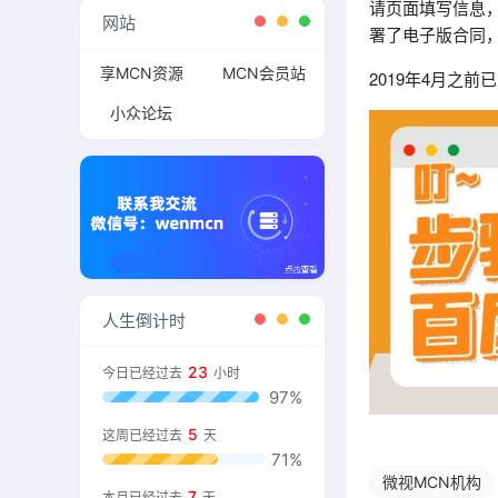
请页面填写信息
网站
署了电子版合同
享MCN资源
MCN会员站
2019年4月之
小众论坛
人生倒计时
23
今日已经过去
小时
97%
5
这周已经过去
天
71%
微视MCN机构
7
本月已经过去
天