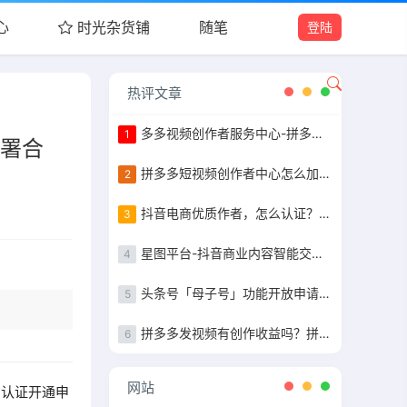
心
时光杂货铺
随笔
登陆
热评文章
多多视频创作者服务中心-拼多多作者等级认证
1
签署合
拼多多短视频创作者中心怎么加入，粉丝10万以上完成任务获得现金补贴
2
抖音电商优质作者，怎么认证？认证步骤指南
3
星图平台-抖音商业内容智能交易&管理平台入驻指南
4
头条号「母子号」功能开放申请+母子号统一提现功能说明
5
拼多多发视频有创作收益吗？拼多多发视频收益详解
6
网站
构认证开通申