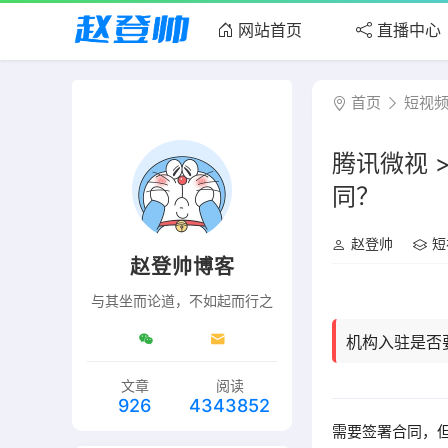
网站首页
直播中心
首页
短视
腾讯微视 
同？
赵登帅
短
赵登帅博客
与其坐而论道，不如起而行之
机构入驻是否
文章
阅读
926
4343852
需要签署合同，但