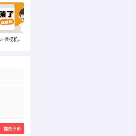
腾讯微视 > 微视机构入驻 > 超额开通微视权益账号如何申请电商权限？