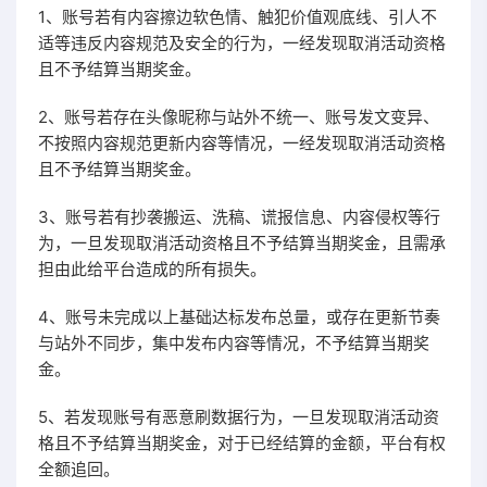
1、账号若有内容擦边软色情、触犯价值观底线、引人不
适等违反内容规范及安全的行为，一经发现取消活动资格
且不予结算当期奖金。
2、账号若存在头像昵称与站外不统一、账号发文变异、
不按照内容规范更新内容等情况，一经发现取消活动资格
且不予结算当期奖金。
3、账号若有抄袭搬运、洗稿、谎报信息、内容侵权等行
为，一旦发现取消活动资格且不予结算当期奖金，且需承
担由此给平台造成的所有损失。
4、账号未完成以上基础达标发布总量，或存在更新节奏
与站外不同步，集中发布内容等情况，不予结算当期奖
金。
5、若发现账号有恶意刷数据行为，一旦发现取消活动资
格且不予结算当期奖金，对于已经结算的金额，平台有权
全额追回。