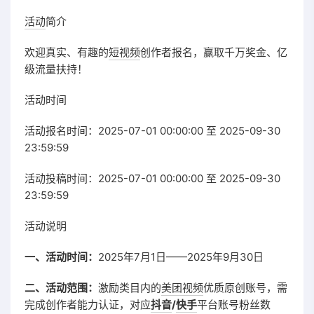
活动
简介
欢迎真实、有趣的
短视频
创作者报名，赢取千万奖金、亿
级流量扶持！
活动时间
活动报名时间：2025-07-01 00:00:00 至 2025-09-30
23:59:59
活动投稿时间：2025-07-01 00:00:00 至 2025-09-30
23:59:59
活动说明
一、活动时间：
2025年7月1日——2025年9月30日
二、活动范围：
激励类目内的
美团视频
优质原创账号，需
完成创作者能力认证，对应
抖音
/
快手
平台账号粉丝数