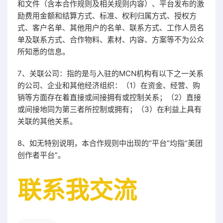
和文件（含本合作规则及相关规则内容）、平台发布的激
励费用金额和结算方式、标准、权利归属方式、授权方
式、客户名单、其他用户的名单、联系方式、工作人员名
单及联系方式、合作物料、素材、内容、方案等不为公众
所知悉的信息。
7、关联公司：指的是与入驻的MCN机构有以下之一关系
的公司、企业和其他经济组织：（1）在资金、经营、购
销等方面存在着直接或间接拥有或控制关系；（2）直接
或间接地同为第三者所控制或拥有；（3）在利益上具有
关联的其他关系。
8、如无特别说明，本合作规则中出现的“平台”均指“美团
创作者平台”。
联系我交流