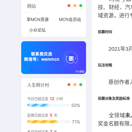
网站
技、财经、汽
域资源，进行
享MCN资源
MCN会员站
小众论坛
招募时间
2021年3月2
玩法攻略
原创作者入
人生倒计时
12
今日已经过去
小时
招募对象及奖励标准
50%
5
全领域
未
这周已经过去
天
71%
奖金名额有限
7
本月已经过去
天