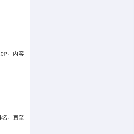
图
0P，内容
排名，直至