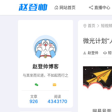
网站首页
直播中心
首页
短视
微光计划“
赵登帅
短
赵登帅博客
与其坐而论道，不如起而行之
文章
阅读
926
4343170
网易号
面