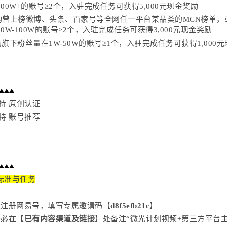
00W+的账号≥2个，入驻完成任务可获得5,000元现金奖励
构曾上榜微博、头条、百家号等全网任一平台某品类的MCN榜单，
0W-100W的账号≥2个，入驻完成任务可获得3,000元现金奖励
旗下粉丝量在1W-50W的账号≥1个，入驻完成任务可获得1,000
持 原创认证
持 账号推荐
标准与任务
次注册网易号，填写专属邀请码【
d8f5efb21c
】
务必在【
已有内容渠道及链接
】处备注
“微光计划视频+第三方平台