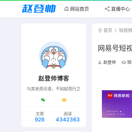
网站首页
直播中心
首页
短视
网易号短视
赵登帅
短
赵登帅博客
与其坐而论道，不如起而行之
文章
阅读
926
4342363