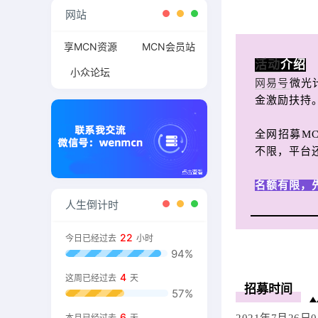
网站
享MCN资源
MCN会员站
活动
介绍
小众论坛
网易号
微光
金激励扶持
全网招募M
不限，平台
名额有限，
人生倒计时
22
今日已经过去
小时
94%
4
这周已经过去
天
招募时间
57%
6
本月已经过去
天