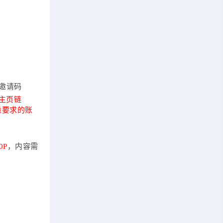
邀请码
主页链
丝量要求的账
0P
，内容需
）