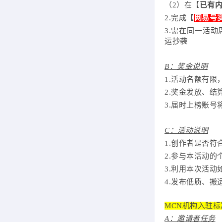
（
2）在【
已有
2.完成【
网易号
3.需在同一活动
运抄袭
B
：奖金说明
1.活动名额有
2.奖金发放、
3.届时上榜账
C
：活动说明
1.创作者是否
2.参与本活动
3.利用本次活
4.发布低质、
MCN机构入驻
A：邀请者任务