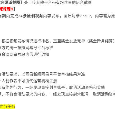
内容渠道截图
】处上传其他平台带有粉丝量的后台截图
实名认证
】
周期内完成
≥4条原创视频
内容发布，画质清晰
≥720P，内容需为
限，根据视频发布情况进行排名，直至奖金发放完毕（奖金跨月结算
结算方式统一按照网易号平台标准
号将会以网易号站内信进行通知
符合活动要求，以网易新闻网易号平台审核结果为准
的个人创作者不可由代运营机构注册
动如有作弊行为，一经发现直接封禁账号，取消活动资格和奖励
搬运、不符合活动要求的内容，一经发现直接封禁账号，取消活动资
标准与任务