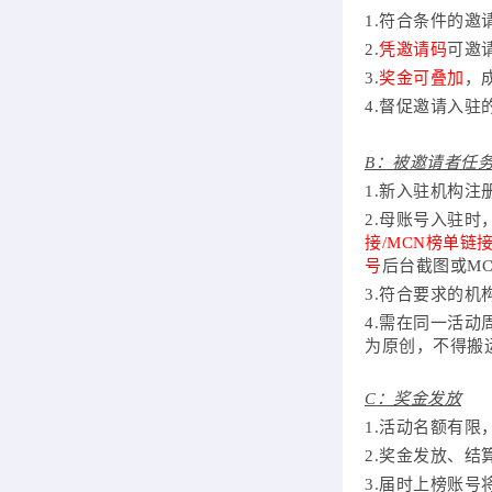
1.符合条件的邀
2.
凭邀请码
可邀
3.
奖金可叠加
，
4.督促邀请入驻
B：被邀请者任
1.新入驻机构注
2.母账号入驻时
接/MCN榜单链
号
后台截图或
M
3.符合要求的
4.需在同一活动
为原创，不得搬
C
：奖金发放
1.活动名额有
2.奖金发放、
3.届时上榜账