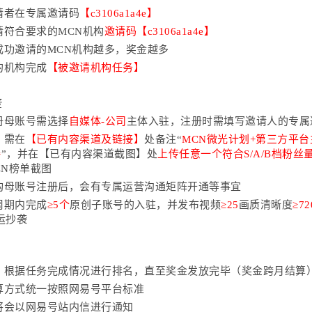
请者在
专属邀请码
【c3106a1a4e】
请符合要求的
MCN机构
邀请码
【c3106a1a4e】
成功邀请的
MCN机构越多，奖金越多
的机构完成
【被邀请机构任务】
务
册母账号需选择
自媒体
-公司
主体入驻，注册时需填写邀请人的专属
，需在
【已有内容渠道及链接】
处备注
“
MCN微光计划+第三方平台
接
”，并在【已有内容渠道截图】处
上传任意一个符合
S/A/B档粉
CN榜单截图
机构母账号注册后，会有专属运营沟通矩阵开通等事宜
周期内完成
≥5个
原创子账号的入驻，并发布视频
≥25
画质清晰度
≥72
运抄袭
限，根据任务完成情况进行排名，直至奖金发放完毕（奖金跨月结算
结算方式统一按照网易号平台标准
号将会以网易号站内信进行通知