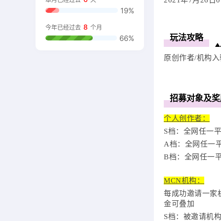
2
021年7月26日0
19%
8
今年已经过去
个月
玩法攻略
66%
原创作者/机构
招募对象及奖
个人创作者：
S档：全网任一平
A档：全网任一平
B档：全网任一平
MCN机构：
每成功邀请一家
金可叠加
S档：被邀请机