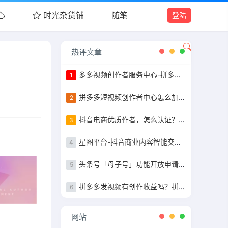
心
时光杂货铺
随笔
登陆
热评文章
多多视频创作者服务中心-拼多多作者等级认证
1
拼多多短视频创作者中心怎么加入，粉丝10万以上完成任务获得现金补贴
2
抖音电商优质作者，怎么认证？认证步骤指南
3
星图平台-抖音商业内容智能交易&管理平台入驻指南
4
头条号「母子号」功能开放申请+母子号统一提现功能说明
5
拼多多发视频有创作收益吗？拼多多发视频收益详解
6
网站