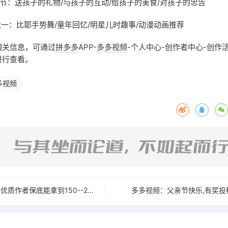
童节：送孩子的礼物/与孩子的互动/给孩子的美食/对孩子的忠告
六一：比耶手势舞/童年回忆/明星儿时趣事/动漫动画推荐
相关信息，可通过
拼多多
APP-
多多视频
-个人中心-创作者中心-创作
进行查看。
多视频
2022新版星计划：优质作者保底能拿到150--2880，持续发视频可得1w播放15--30
多多视频：父亲节快乐,有奖投