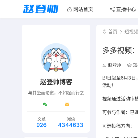
网站首页
直播中心
首页
短视
多多视频：
赵登帅
短
即日起至6月3日
赵登帅博客
活动！
与其坐而论道，不如起而行之
视频通过活动审核
可参与作者：已
文章
阅读
926
4344633
可选投稿方向：