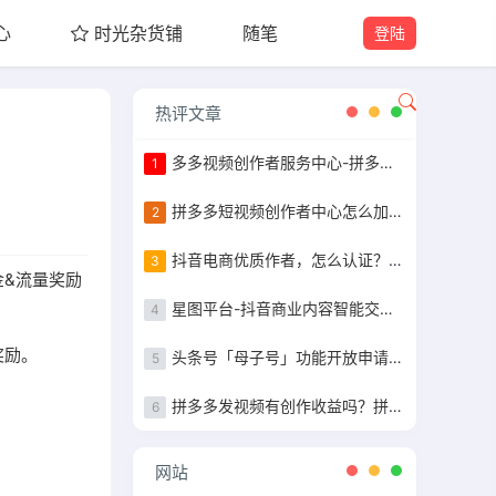
心
时光杂货铺
随笔
登陆
热评文章
多多视频创作者服务中心-拼多多作者等级认证
1
拼多多短视频创作者中心怎么加入，粉丝10万以上完成任务获得现金补贴
2
抖音电商优质作者，怎么认证？认证步骤指南
3
金&流量奖励
星图平台-抖音商业内容智能交易&管理平台入驻指南
4
奖励。
头条号「母子号」功能开放申请+母子号统一提现功能说明
5
拼多多发视频有创作收益吗？拼多多发视频收益详解
6
网站