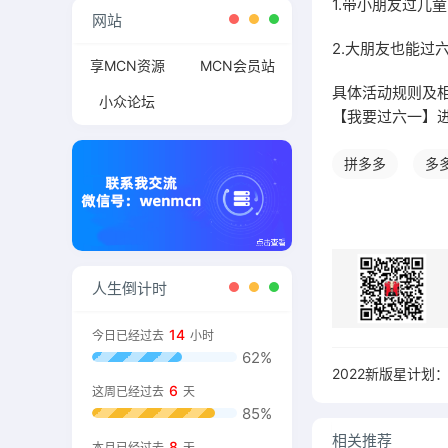
1.带小朋友过儿
网站
2.大朋友也能过
享MCN资源
MCN会员站
具体活动规则及
小众论坛
【我要过六一】
拼多多
多
人生倒计时
14
今日已经过去
小时
62%
6
这周已经过去
天
85%
相关推荐
8
本月已经过去
天