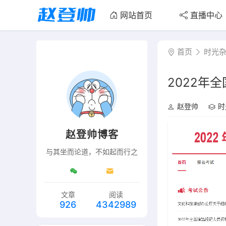
网站首页
直播中心
首页
时光
2022年
赵登帅
时
赵登帅博客
与其坐而论道，不如起而行之
文章
阅读
926
4342989