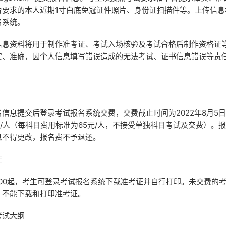
合要求的本人近期1寸白底免冠证件照片、身份证扫描件等。上传信息
名系统。
资料将用于制作准考证、考试入场核验及考试合格后制作资格证
实、准确，因个人信息填写错误造成的无法考试、证书信息错误等责
提交后登录考试报名系统交费，交费截止时间为2022年8月5日17
元/人（每科目费用标准为65元/人，不接受单独科目考试及交费）。
息不得更改，报名费不予退还。
证
日9:00起，考生可登录考试报名系统下载准考证并自行打印。未交费的
，不能下载和打印准考证。
考试大纲