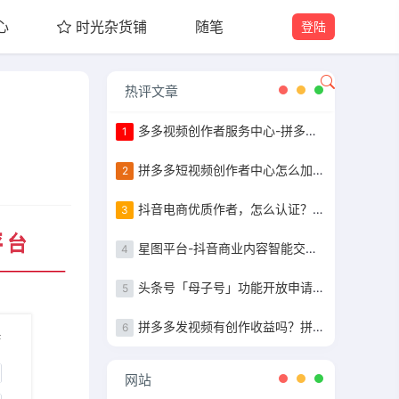
心
时光杂货铺
随笔
登陆
热评文章
多多视频创作者服务中心-拼多多作者等级认证
1
拼多多短视频创作者中心怎么加入，粉丝10万以上完成任务获得现金补贴
2
抖音电商优质作者，怎么认证？认证步骤指南
3
星图平台-抖音商业内容智能交易&管理平台入驻指南
4
头条号「母子号」功能开放申请+母子号统一提现功能说明
5
拼多多发视频有创作收益吗？拼多多发视频收益详解
6
网站