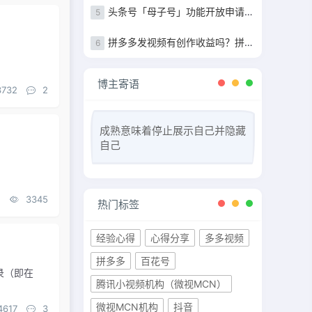
头条号「母子号」功能开放申请+母子号统一提现功能说明
5
拼多多发视频有创作收益吗？拼多多发视频收益详解
6
博主寄语
3732
2
成熟意味着停止展示自己并隐藏
自己
3345
热门标签
经验心得
心得分享
多多视频
拼多多
百花号
登录（即在
腾讯小视频机构（微视MCN）
微视MCN机构
抖音
4617
3