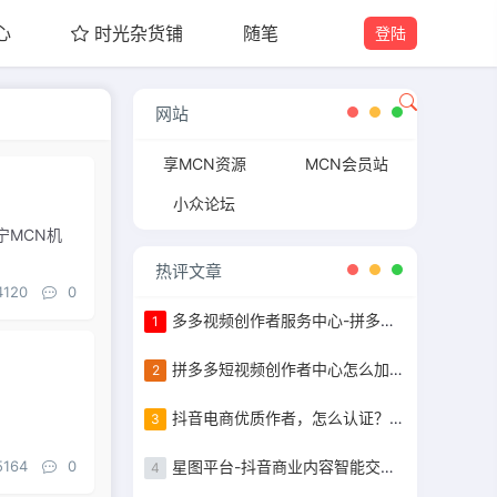
心
时光杂货铺
随笔
登陆
网站
享MCN资源
MCN会员站
小众论坛
宁MCN机
热评文章
4120
0
多多视频创作者服务中心-拼多多作者等级认证
1
拼多多短视频创作者中心怎么加入，粉丝10万以上完成任务获得现金补贴
2
抖音电商优质作者，怎么认证？认证步骤指南
3
5164
0
星图平台-抖音商业内容智能交易&管理平台入驻指南
4