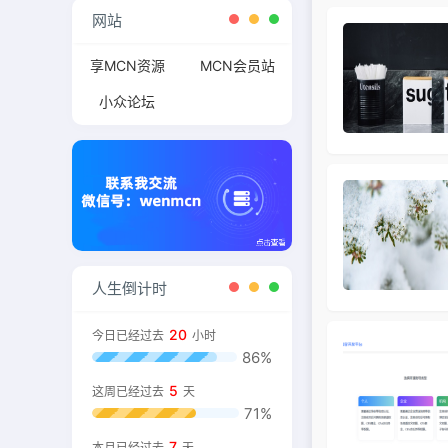
网站
享MCN资源
MCN会员站
小众论坛
人生倒计时
20
今日已经过去
小时
86%
5
这周已经过去
天
71%
7
本月已经过去
天