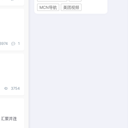
MCN导航
美团视频
3974
1
3754
，汇聚并连