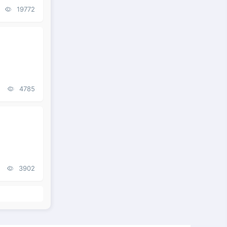
19772
4785
3902