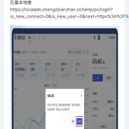
巨量本地推
https://localads.chengzijianzhan.cn/lamp/pc/login?
is_new_connect=0&is_new_user=0&next=https%3A%2F%2